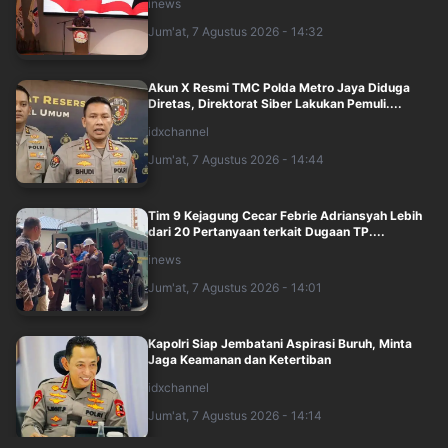
inews
Jum'at, 7 Agustus 2026 - 14:32
Akun X Resmi TMC Polda Metro Jaya Diduga
Diretas, Direktorat Siber Lakukan Pemuli....
idxchannel
Jum'at, 7 Agustus 2026 - 14:44
Tim 9 Kejagung Cecar Febrie Adriansyah Lebih
dari 20 Pertanyaan terkait Dugaan TP....
inews
Jum'at, 7 Agustus 2026 - 14:01
Kapolri Siap Jembatani Aspirasi Buruh, Minta
Jaga Keamanan dan Ketertiban
idxchannel
Jum'at, 7 Agustus 2026 - 14:14