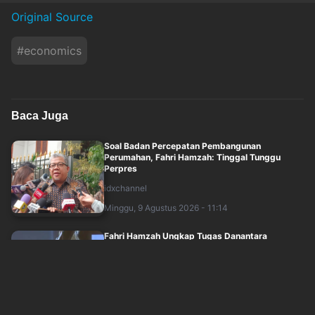
Original Source
#
economics
Baca Juga
Soal Badan Percepatan Pembangunan
Perumahan, Fahri Hamzah: Tinggal Tunggu
Perpres
idxchannel
Minggu, 9 Agustus 2026 - 11:14
Fahri Hamzah Ungkap Tugas Danantara
Housing, dari Konsolidasi Aset hingga
Pembiay....
idxchannel
Minggu, 9 Agustus 2026 - 11:00