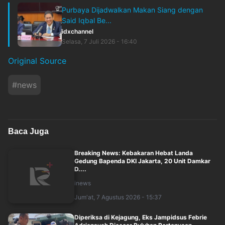
Purbaya Dijadwalkan Makan Siang dengan
Said Iqbal Be...
idxchannel
Selasa, 7 Juli 2026 - 16:40
Original Source
#
news
Baca Juga
Breaking News: Kebakaran Hebat Landa
Gedung Bapenda DKI Jakarta, 20 Unit Damkar
D....
inews
Jum'at, 7 Agustus 2026 - 15:37
Diperiksa di Kejagung, Eks Jampidsus Febrie