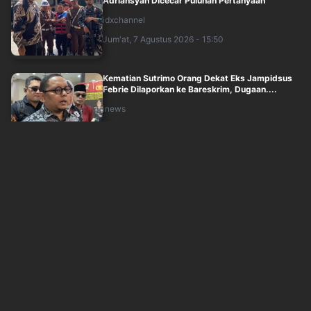
Adriansyah Dicecar Puluhan Pertanyaan
idxchannel
Jum'at, 7 Agustus 2026 - 15:50
Kematian Sutrimo Orang Dekat Eks Jampidsus
Febrie Dilaporkan ke Bareskrim, Dugaan....
inews
Jum'at, 7 Agustus 2026 - 15:29
Eks Jampidsus Febrie Adriansyah Kembali Ke
Rutan KPK usai Diperiksa Kejagung 9 Ja....
inews
Jum'at, 7 Agustus 2026 - 14:49
Formas bakal Gandeng Kemhan, Siapkan
Program Kesehatan Anak Berbasis Herbal
inews
Jum'at, 7 Agustus 2026 - 14:32