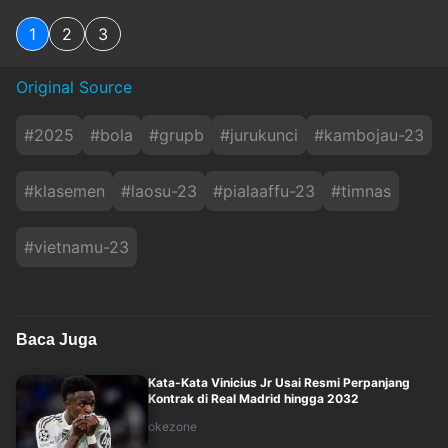
1
2
3
Original Source
#
2025
#
bola
#
grupb
#
jurukunci
#
kambojau-23
#
klasemen
#
laosu-23
#
pialaaffu-23
#
timnas
#
vietnamu-23
Baca Juga
Kata-Kata Vinicius Jr Usai Resmi Perpanjang
Kontrak di Real Madrid hingga 2032
okezone