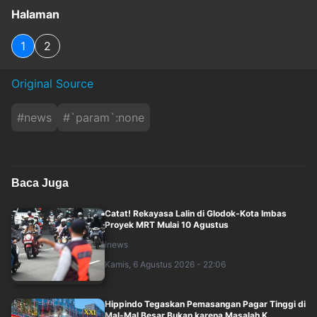
Halaman
1
2
Original Source
#
news
#
`param`:none
Baca Juga
Catat! Rekayasa Lalin di Glodok-Kota Imbas
Proyek MRT Mulai 10 Agustus
inews
Kamis, 6 Agustus 2026 - 22:06
Hippindo Tegaskan Pemasangan Pagar Tinggi di
Mal-Mal Besar Bukan karena Masalah K....