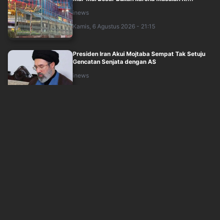
inews
Kamis, 6 Agustus 2026 - 21:15
Presiden Iran Akui Mojtaba Sempat Tak Setuju
Gencatan Senjata dengan AS
inews
Kamis, 6 Agustus 2026 - 20:00
Menuju Muktamar NU, Gus Rozin Gaungkan
Penguatan Pesantren dan Ukhuwah Nahdliyah
okezone
Kamis, 6 Agustus 2026 - 19:05
Reaksi Pramono Lihat Petugas Transjakarta
Aktif Bantu Penumpang Disabilitas
inews
Kamis, 6 Agustus 2026 - 19:01