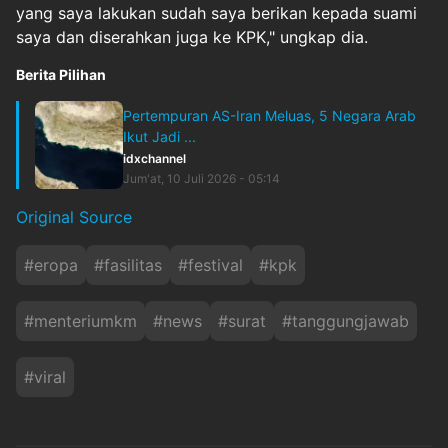
yang saya lakukan sudah saya berikan kepada suami
saya dan diserahkan juga ke KPK," ungkap dia.
Berita Pilihan
Pertempuran AS-Iran Meluas, 5 Negara Arab
Ikut Jadi ...
idxchannel
Jum'at, 10 Juli 2026 - 05:14
Original Source
#
eropa
#
fasilitas
#
festival
#
kpk
#
menteriumkm
#
news
#
surat
#
tanggungjawab
#
viral