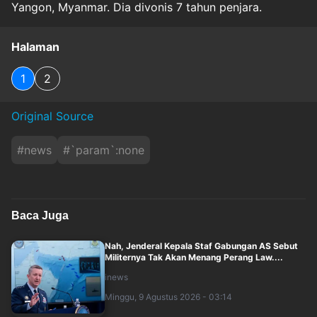
Yangon, Myanmar. Dia divonis 7 tahun penjara.
Halaman
1
2
Original Source
#
news
#
`param`:none
Baca Juga
Nah, Jenderal Kepala Staf Gabungan AS Sebut
Militernya Tak Akan Menang Perang Law....
inews
Minggu, 9 Agustus 2026 - 03:14