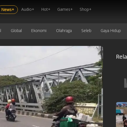
Audio+
Hot+
Games+
Shop+
News+
l
Global
Ekonomi
Olahraga
Seleb
Gaya Hidup
Rel