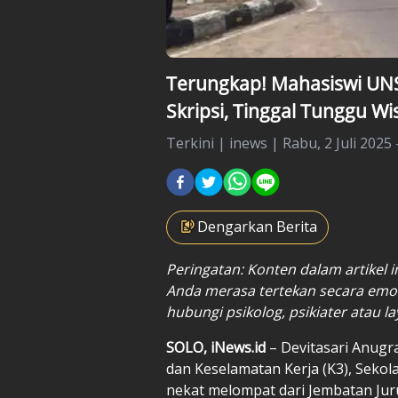
Terungkap! Mahasiswi UN
Skripsi, Tinggal Tunggu W
Terkini
|
inews |
Rabu, 2 Juli 2025 
Dengarkan Berita
Peringatan: Konten dalam artikel in
Anda merasa tertekan secara emos
hubungi psikolog, psikiater atau l
SOLO, iNews.id
– Devitasari Anugr
dan Keselamatan Kerja (K3), Sekol
nekat melompat dari Jembatan Jur