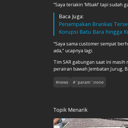
“Saya teriakin ‘Mbak!’ tapi sudah ga
Baca Juga:
Penampakan Brankas Tersem
Korupsi Batu Bara hingga K
“Saya sama customer sempat berhen
ada,” ucapnya lagi.
Tim SAR gabungan saat ini masih m
perairan bawah Jembatan Jurug, 
#
news
#
`param`:none
Topik Menarik