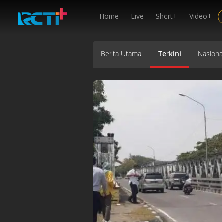
Home
Live
Short+
Video+
Berita Utama
Terkini
Nasiona