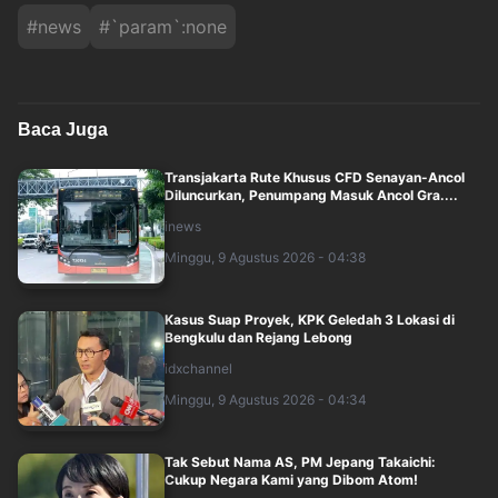
#
news
#
`param`:none
Baca Juga
Transjakarta Rute Khusus CFD Senayan-Ancol
Diluncurkan, Penumpang Masuk Ancol Gra....
inews
Minggu, 9 Agustus 2026 - 04:38
Kasus Suap Proyek, KPK Geledah 3 Lokasi di
Bengkulu dan Rejang Lebong
idxchannel
Minggu, 9 Agustus 2026 - 04:34
Tak Sebut Nama AS, PM Jepang Takaichi:
Cukup Negara Kami yang Dibom Atom!