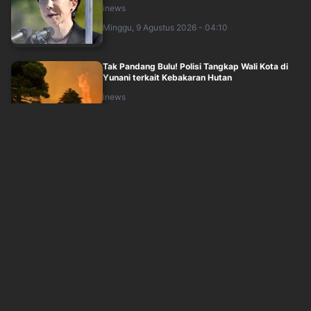
inews
Minggu, 9 Agustus 2026 - 04:10
Tak Pandang Bulu! Polisi Tangkap Wali Kota di
Yunani terkait Kebakaran Hutan
inews
Minggu, 9 Agustus 2026 - 03:48
Kelakuan Saepul usai Mutilasi Pria di Depok, Jual
Motor dan HP Korban di Facebook
inews
Minggu, 9 Agustus 2026 - 03:46
Tarif Rp1 LRT, MRT, dan Transjakarta Kembali,
Nikmati pada 17 Agustus 2026
idxchannel
Minggu, 9 Agustus 2026 - 03:50