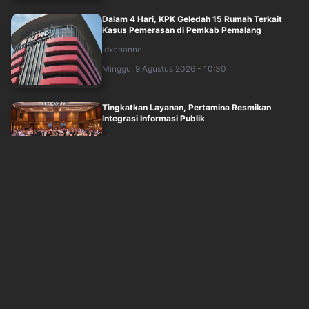
Dalam 4 Hari, KPK Geledah 15 Rumah Terkait
Kasus Pemerasan di Pemkab Pemalang
idxchannel
Minggu, 9 Agustus 2026 - 10:30
Tingkatkan Layanan, Pertamina Resmikan
Integrasi Informasi Publik
idxchannel
Minggu, 9 Agustus 2026 - 10:30
Indonesia Miliki Jembatan Gantung Geser
Pertama, Begini Penampakannya
idxchannel
Minggu, 9 Agustus 2026 - 10:14
Yayasan Bantah Temuan 995 Senjata di Sekolah
Harapan Ibu Jaksel terkait Konflik I....