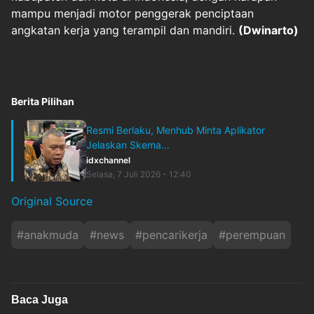
mampu menjadi motor penggerak penciptaan
angkatan kerja yang terampil dan mandiri.
(Dwinarto)
Berita Pilihan
Resmi Berlaku, Menhub Minta Aplikator
Jelaskan Skema...
idxchannel
Selasa, 7 Juli 2026 - 12:40
Original Source
#
anakmuda
#
news
#
pencarikerja
#
perempuan
Baca Juga