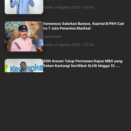
Kamis, 6 Agustus 2026 - 03:54
Kemensos Salurkan Bansos, Kuartal III PKH Cair
ke 7 Juta Penerima Manfaat
idxchannel
Kamis, 6 Agustus 2026 - 03:34
BGN Ancam Tutup Permanen Dapur MBG yang
Belum Kantongi Sertifikat SLHS hingga 10 ....
inews
Kamis, 6 Agustus 2026 - 03:14
Sidang Dokter Tifa Kasus Ijazah Jokowi Batal
Digelar Hari Ini, Ditunda ke 13 Agus....
inews
Kamis, 6 Agustus 2026 - 03:23