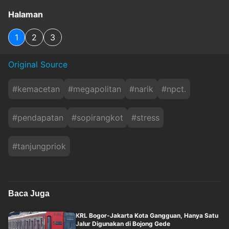
Halaman
1
2
3
Original Source
#
kemacetan
#
megapolitan
#
narik
#
npct.
#
pendapatan
#
sopirangkot
#
stress
#
tanjungpriok
Baca Juga
KRL Bogor-Jakarta Kota Gangguan, Hanya Satu
Jalur Digunakan di Bojong Gede