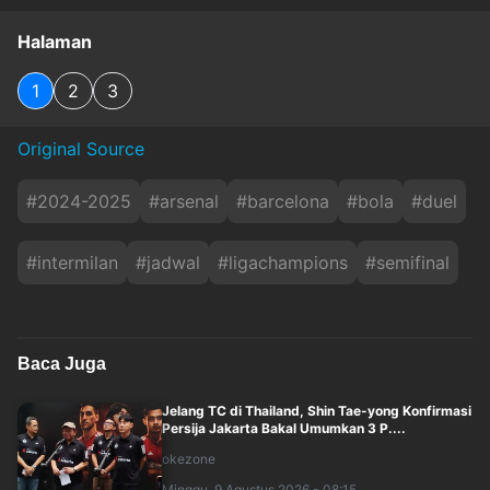
Halaman
1
2
3
Original Source
#
2024-2025
#
arsenal
#
barcelona
#
bola
#
duel
#
intermilan
#
jadwal
#
ligachampions
#
semifinal
Baca Juga
Jelang TC di Thailand, Shin Tae-yong Konfirmasi
Persija Jakarta Bakal Umumkan 3 P....
okezone
Minggu, 9 Agustus 2026 - 08:15