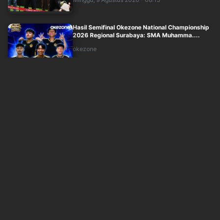
Hasil Semifinal Okezone National Championship
2026 Regional Surabaya: SMA Muhamma....
okezone
Minggu, 9 Agustus 2026 - 07:48
Hasil Perempatfinal Okezone National
Championship 2026 Regional Surabaya: SMKN
5 ....
okezone
Minggu, 9 Agustus 2026 - 06:55
Daftar 8 Tim yang Lolos Perempatfinal Okezone
National Championship 2026 Regional....
okezone
Minggu, 9 Agustus 2026 - 03:34