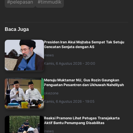
#
pelepasan
#
timmudik
Baca Juga
Presiden Iran Akui Mojtaba Sempat Tak Setuju
Gencatan Senjata dengan AS
inews
Kamis, 6 Agustus 2026 - 20:00
Menuju Muktamar NU, Gus Rozin Gaungkan
Penguatan Pesantren dan Ukhuwah Nahdliyah
okezone
Kamis, 6 Agustus 2026 - 19:05
Reaksi Pramono Lihat Petugas Transjakarta
Aktif Bantu Penumpang Disabilitas
inews