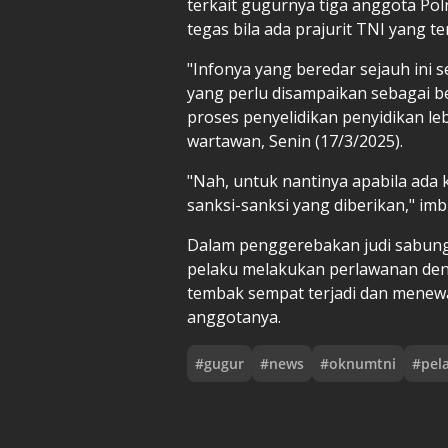
terkait gugurnya tiga anggota Po
tegas bila ada prajurit TNI yang te
"Infonya yang beredar sejauh ini 
yang perlu disampaikan sebagai b
proses penyelidikan penyidikan leb
wartawan, Senin (17/3/2025).
"Nah, untuk nantinya apabila ada 
sanksi-sanksi yang diberikan," im
Dalam penggerebakan judi sabung a
pelaku melakukan perlawanan den
tembak sempat terjadi dan menew
anggotanya.
#
gugur
#
news
#
oknumtni
#
pel