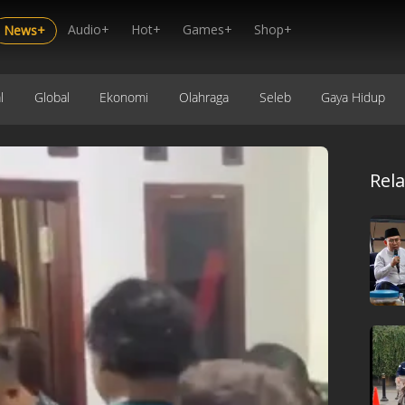
Audio+
Hot+
Games+
Shop+
News+
l
Global
Ekonomi
Olahraga
Seleb
Gaya Hidup
Rel