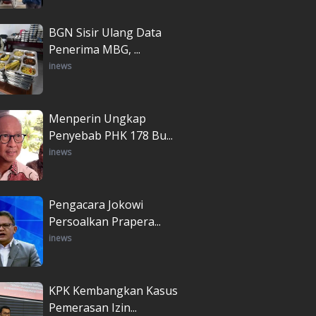
BGN Sisir Ulang Data
Penerima MBG, ...
inews
Menperin Ungkap
Penyebab PHK 178 Bu...
inews
Pengacara Jokowi
Persoalkan Prapera...
inews
KPK Kembangkan Kasus
Pemerasan Izin...