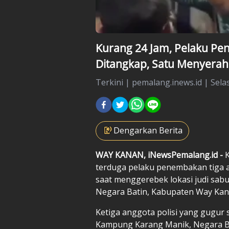
Kurang 24 Jam, Pelaku Pe
Ditangkap, Satu Menyerah
Terkini
|
pemalang.inews.id |
Sela
Dengarkan Berita
WAY
KANAN, iNewsPemalang.id -
K
terduga pelaku penembakan tiga a
saat menggerebek lokasi judi sa
Negara Batin, Kabupaten Way Ka
Ketiga anggota polisi yang gugur
Kampung Karang Manik, Negara Ba