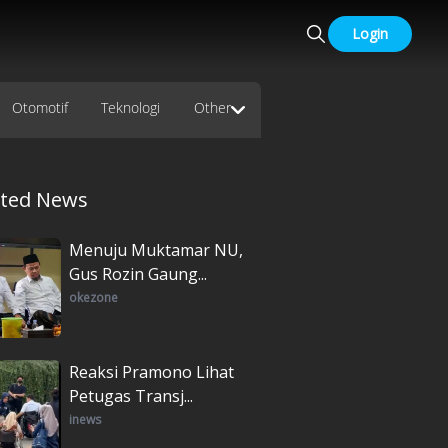
Login
Otomotif
Teknologi
Other
ated News
Menuju Muktamar NU,
Gus Rozin Gaung...
okezone
Reaksi Pramono Lihat
Petugas Transj...
inews