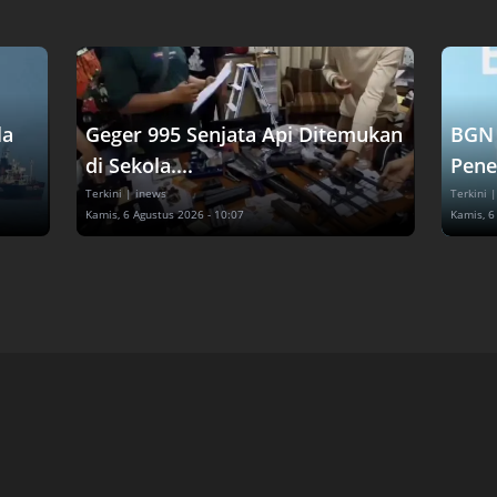
la
Geger 995 Senjata Api Ditemukan
BGN 
di Sekola....
Pene
Terkini
| inews
Terkini
|
Kamis, 6 Agustus 2026 - 10:07
Kamis, 6