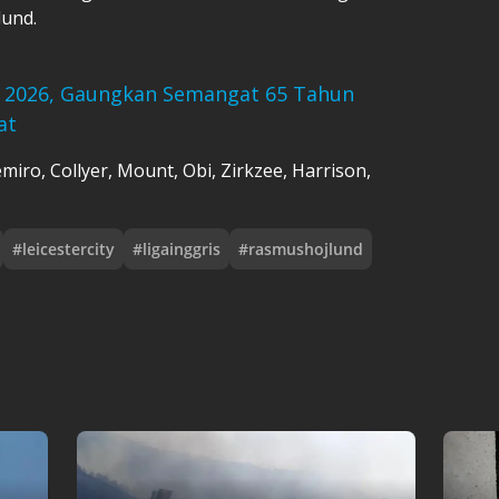
lund.
 2026, Gaungkan Semangat 65 Tahun
at
iro, Collyer, Mount, Obi, Zirkzee, Harrison,
#
leicestercity
#
ligainggris
#
rasmushojlund