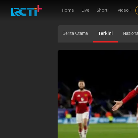
Home
Live
Short+
Video+
Berita Utama
Terkini
Nasiona