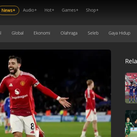
Audio+
Hot+
Games+
Shop+
News+
l
Global
Ekonomi
Olahraga
Seleb
Gaya Hidup
Rel