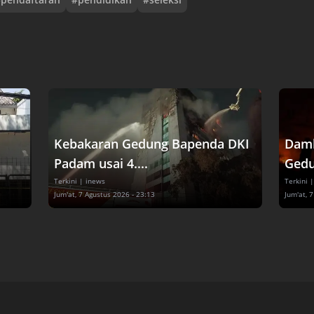
Kebakaran Gedung Bapenda DKI
Damk
Padam usai 4....
Gedu
Terkini
| inews
Terkini
|
Jum'at, 7 Agustus 2026 - 23:13
Jum'at, 