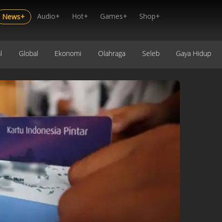
Audio+
Hot+
Games+
Shop+
News+
l
Global
Ekonomi
Olahraga
Seleb
Gaya Hidup