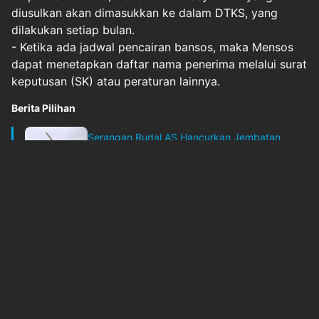
diusulkan akan dimasukkan ke dalam DTKS, yang
dilakukan setiap bulan.
- Ketika ada jadwal pencairan bansos, maka Mensos
dapat menetapkan daftar nama penerima melalui surat
keputusan (SK) atau peraturan lainnya.
Berita Pilihan
Serangan Rudal AS Hancurkan Jembatan
Kereta Hubungka...
inews
Kamis, 9 Juli 2026 - 12:02
Original Source
#
cekstatusdtks
#
dtksbansos
#
hot-issue
#
mendaftarbansos
#
penerimabansos