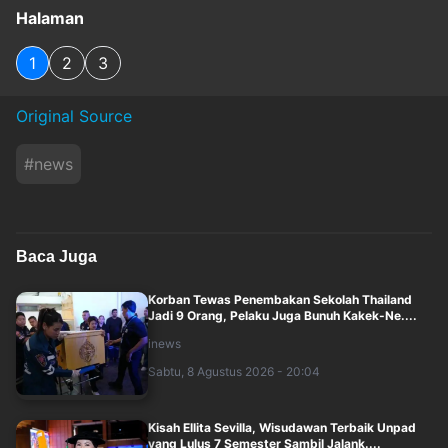
Halaman
1
2
3
Original Source
#
news
Baca Juga
Korban Tewas Penembakan Sekolah Thailand
Jadi 9 Orang, Pelaku Juga Bunuh Kakek-Ne....
inews
Sabtu, 8 Agustus 2026 - 20:04
Kisah Ellita Sevilla, Wisudawan Terbaik Unpad
yang Lulus 7 Semester Sambil Jalank....