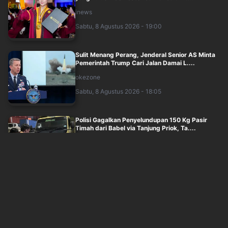
inews
Sabtu, 8 Agustus 2026 - 19:00
Sulit Menang Perang, Jenderal Senior AS Minta
Pemerintah Trump Cari Jalan Damai L....
okezone
Sabtu, 8 Agustus 2026 - 18:05
Polisi Gagalkan Penyelundupan 150 Kg Pasir
Timah dari Babel via Tanjung Priok, Ta....
inews
Sabtu, 8 Agustus 2026 - 17:00
Polisi Olah TKP Kebakaran Gedung Bapenda DKI,
Bawa Sampel ke Labfor
inews
Sabtu, 8 Agustus 2026 - 16:47