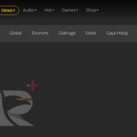
Audio+
Hot+
Games+
Shop+
News+
Global
Ekonomi
Olahraga
Seleb
Gaya Hidup