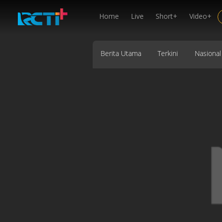
Home
Live
Short+
Video+
Berita Utama
Terkini
Nasional