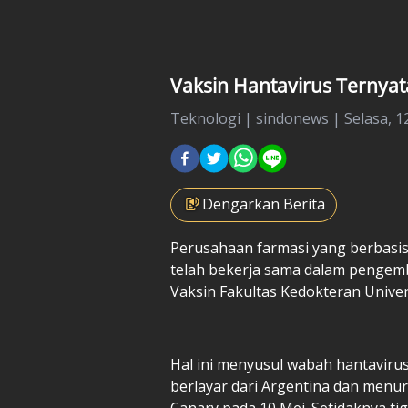
Vaksin Hantavirus Ternya
Teknologi
|
sindonews |
Selasa, 1
Dengarkan Berita
Perusahaan farmasi yang berbasi
telah bekerja sama dalam pengemb
Vaksin Fakultas Kedokteran Univers
Hal ini menyusul wabah hantavirus 
berlayar dari Argentina dan men
Canary pada 10 Mei. Setidaknya ti