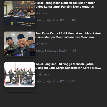
Polisi Peringatkan Netizen Tak Buat Konten
Video Lama untuk Pancing Demo Agustus
okezone
Sabtu, 8 Agustus 2026 - 15:05
Soal Figur Ketua PBNU Mendatang, Ma'ruf Amin:
Harus Mampu Memperbaiki dan Mendama....
okezone
Sabtu, 8 Agustus 2026 - 14:05
Wakil Panglima TNI hingga Menhan Sjafrie
Diangkat Jadi Warga Kehormatan Korps Mar....
sindonews
Sabtu, 8 Agustus 2026 - 12:56
Cucun Dorong Tradisi Agustusan untuk Edukasi
Nasionalisme Gen Alpha
sindonews