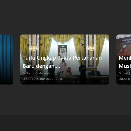
Turki Ungkap Pakta Pertahanan
Menl
Baru dengan....
Musl
Global
| sindonews
Global
|
Sabtu, 8 Agustus 2026 - 00:07
Sabtu, 8