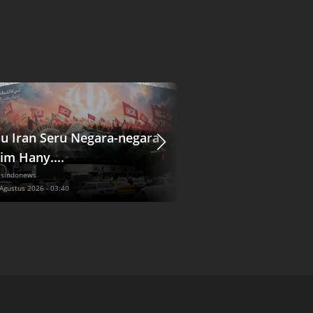
u Iran Seru Negara-negara
Apakah Pakistan, T
im Hany....
Saudi Ba....
 sindonews
Global
| sindonews
 Agustus 2026 - 03:40
Sabtu, 8 Agustus 2026 - 03:28