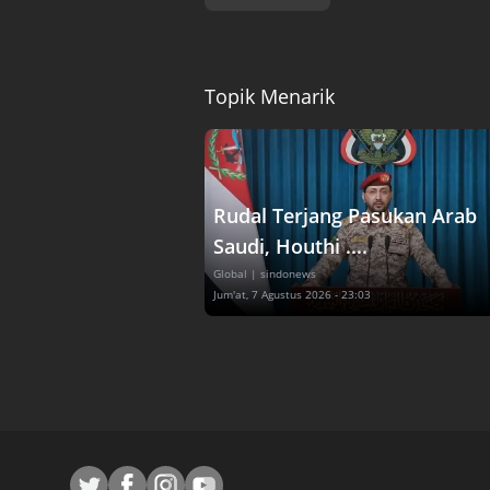
Topik Menarik
Rudal Terjang Pasukan Arab
Saudi, Houthi ....
Global
| sindonews
Jum'at, 7 Agustus 2026 - 23:03