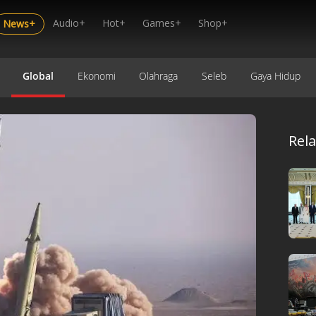
Audio+
Hot+
Games+
Shop+
News+
Global
Ekonomi
Olahraga
Seleb
Gaya Hidup
Rel