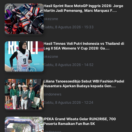
Hasil Sprint Race MotoGP Inggris 2026: Jorge
Martin Jadi Pemenang, Marc Marquez F....
okezone
Sabtu, 8 Agustus 2026 - 15:33
Hasil Timnas Voli Putri Indonesia vs Thailand di
Leg II SEA Womens V Cup 2026: Ga....
okezone
Sabtu, 8 Agustus 2026 - 14:52
Liliana Tanoesoedibjo Sebut WBI Fashion Padel
Nusantara Ajarkan Budaya kepada Gen....
sindonews
Sabtu, 8 Agustus 2026 - 12:24
IPEKA Grand Wisata Gelar RUN2RISE, 700
Peserta Ramaikan Fun Run 5K
sindonews