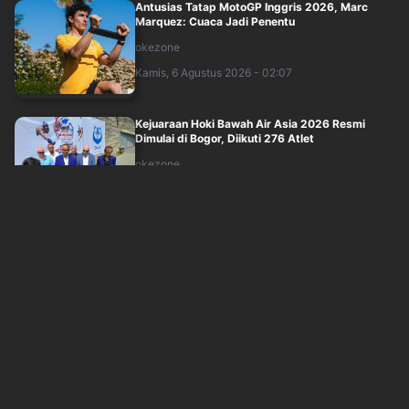
Antusias Tatap MotoGP Inggris 2026, Marc
Marquez: Cuaca Jadi Penentu
okezone
Kamis, 6 Agustus 2026 - 02:07
Kejuaraan Hoki Bawah Air Asia 2026 Resmi
Dimulai di Bogor, Diikuti 276 Atlet
okezone
Kamis, 6 Agustus 2026 - 01:16
Kritik Jadwal Padat Piala Presiden 2026, Igor
Tolic: Siapa Tanggung Jawab Jika Pe....
sindonews
Rabu, 5 Agustus 2026 - 21:18
Pangeran Ali Tuding FIFA Gunakan Masalah
Yordania untuk Galang Dukungan Infantino
sindonews