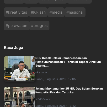
#
kreativitas
#
lukisan
#
medis
#
nasional
#
perawatan
#
progres
Baca Juga
DPR Desak Pelaku Pemerkosaan dan
Pembunuhan Bocah 6 Tahun di Tapsel Dihukum
Seumu....
okezone
Sabtu, 8 Agustus 2026 - 17:05
Jelang Muktamar ke-35 NU, Gus Salam Serukan
Kompetisi Fair dan Terbuka
sindonews
Sabtu, 8 Agustus 2026 - 13:52