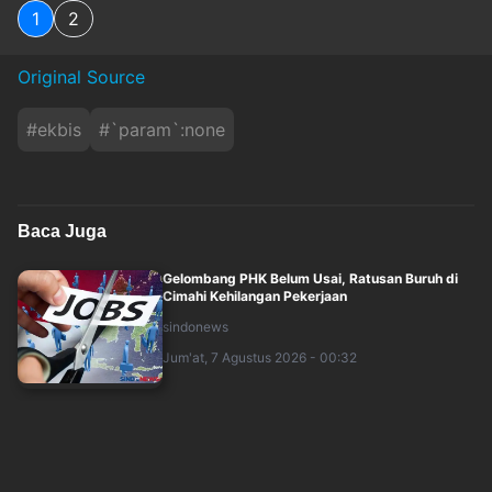
1
2
Original Source
#
ekbis
#
`param`:none
Baca Juga
Gelombang PHK Belum Usai, Ratusan Buruh di
Cimahi Kehilangan Pekerjaan
sindonews
Jum'at, 7 Agustus 2026 - 00:32
AS Resmi Blokir Impor Robot Humanoid China!
Rivalitas AI Raksasa Dunia Makin Pana....
sindonews