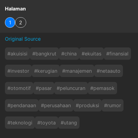
Halaman
1
2
Original Source
#
akuisisi
#
bangkrut
#
china
#
ekuitas
#
finansial
#
investor
#
kerugian
#
manajemen
#
netaauto
#
otomotif
#
pasar
#
peluncuran
#
pemasok
#
pendanaan
#
perusahaan
#
produksi
#
rumor
#
teknologi
#
toyota
#
utang