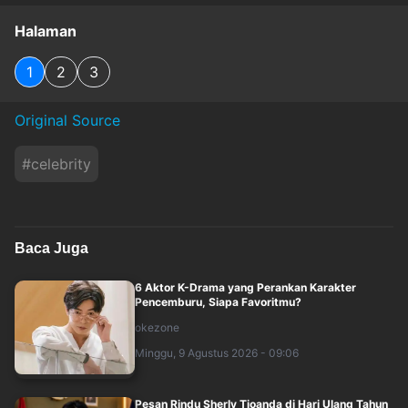
Halaman
1
2
3
Original Source
#
celebrity
Baca Juga
6 Aktor K-Drama yang Perankan Karakter
Pencemburu, Siapa Favoritmu?
okezone
Minggu, 9 Agustus 2026 - 09:06
Pesan Rindu Sherly Tjoanda di Hari Ulang Tahun