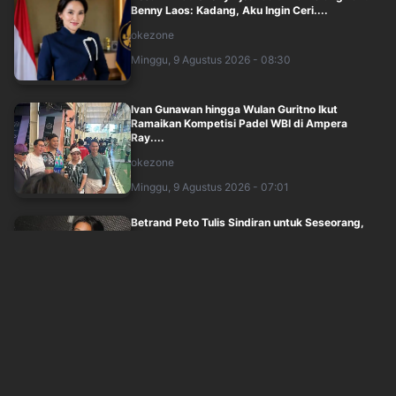
Benny Laos: Kadang, Aku Ingin Ceri....
okezone
Minggu, 9 Agustus 2026 - 08:30
Ivan Gunawan hingga Wulan Guritno Ikut
Ramaikan Kompetisi Padel WBI di Ampera
Ray....
okezone
Minggu, 9 Agustus 2026 - 07:01
Betrand Peto Tulis Sindiran untuk Seseorang,
Netizen Soroti Gaya Bahasanya yang B....
okezone
Minggu, 9 Agustus 2026 - 05:51
30 Tahun Berkarya, Project Pop Gelar Konser
Forever Young Forever Fun
okezone