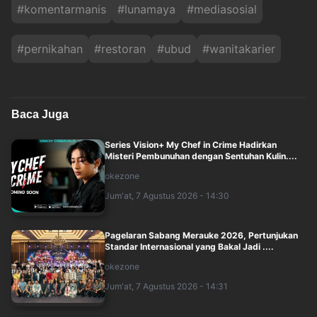
#
komentarmanis
#
lunamaya
#
mediasosial
#
pernikahan
#
restoran
#
ubud
#
wanitakarier
Baca Juga
Series Vision+ My Chef in Crime Hadirkan
Misteri Pembunuhan dengan Sentuhan Kulin....
okezone
Jum'at, 7 Agustus 2026 - 14:30
Pagelaran Sabang Merauke 2026, Pertunjukan
Standar Internasional yang Bakal Jadi ....
okezone
Jum'at, 7 Agustus 2026 - 14:31