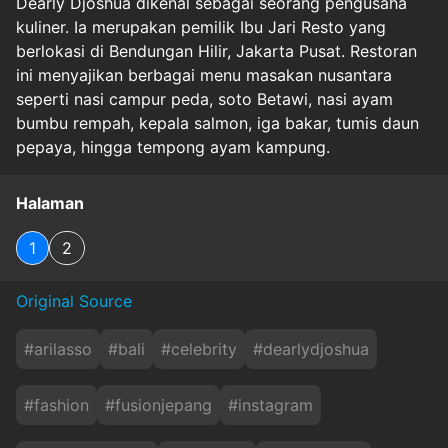
Dearly Djoshua dikenal sebagai seorang pengusaha
kuliner. Ia merupakan pemilik Ibu Jari Resto yang
berlokasi di Bendungan Hilir, Jakarta Pusat. Restoran
ini menyajikan berbagai menu masakan nusantara
seperti nasi campur peda, soto Betawi, nasi ayam
bumbu rempah, kepala salmon, iga bakar, tumis daun
pepaya, hingga tempong ayam kampung.
Halaman
1
2
Original Source
#
arilasso
#
bali
#
celebrity
#
dearlydjoshua
#
fashion
#
fusionjepang
#
instagram