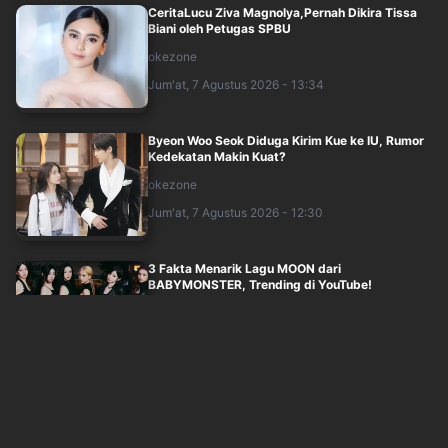
CeritaLucu Ziva Magnolya,Pernah Dikira Tissa
Biani oleh Petugas SPBU
okezone
Jum'at, 7 Agustus 2026 - 13:34
Byeon Woo Seok Diduga Kirim Kue ke IU, Rumor
Kedekatan Makin Kuat?
okezone
Jum'at, 7 Agustus 2026 - 12:30
3 Fakta Menarik Lagu MOON dari
BABYMONSTER, Trending di YouTube!
okezone
Jum'at, 7 Agustus 2026 - 11:30
Microdrama V+Short Smashed Into CEO's Heart:
Kisah Cinta Pelayan Kafe dan CEO Din....
okezone