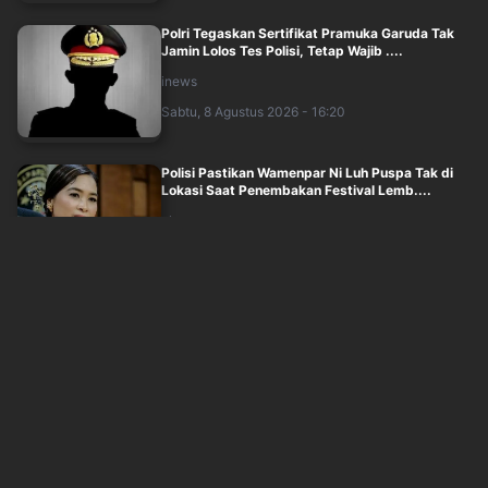
Polri Tegaskan Sertifikat Pramuka Garuda Tak
Jamin Lolos Tes Polisi, Tetap Wajib ....
inews
Sabtu, 8 Agustus 2026 - 16:20
Polisi Pastikan Wamenpar Ni Luh Puspa Tak di
Lokasi Saat Penembakan Festival Lemb....
okezone
Sabtu, 8 Agustus 2026 - 16:05
Penyelundupan 1,3 Ton Ketamin di Perairan
Bintan Kepri Digagalkan, 8 WNA Ditangka....
inews
Sabtu, 8 Agustus 2026 - 15:28
Ma'ruf Amin soal Calon Ketum PBNU: Harus
Mampu Damaikan Kelompok yang Bersengketa