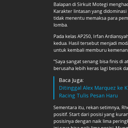
Balapan di Sirkuit Motegi menghad
Karakter lintasan yang didominasi
tidak menentu memaksa para pemb
lomba.
Pada kelas AP250, Irfan Ardiansyah 
kedua. Hasil tersebut menjadi mod
untuk kembali memburu kemenang
"Saya sangat senang bisa finis di 
berusaha lebih keras lagi besok d
Baca Juga:
Ditinggal Alex Marquez ke 
Racing Tulis Pesan Haru
Sementara itu, rekan setimnya, R
positif. Start dari posisi yang 
posisinya dengan naik lima peringka
ini saya bisa naik lima posisi. Mung