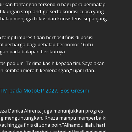
irkan tantangan tersendiri bagi para pembalap.
 tikungan stop-and-go serta kondisi cuaca yang
alap menjaga fokus dan konsistensi sepanjang
tampil impresif dan berhasil finis di posisi
al berharga bagi pebalap bernomor 16 itu
an pada balapan berikutnya.
atas podium. Terima kasih kepada tim. Saya akan
an kembali meraih kemenangan," ujar Irfan.
KTM pada MotoGP 2027, Bos Gresini
heza Danica Ahrens, juga menunjukkan progres
kurang menguntungkan, Rheza mampu memperbaiki
t hingga finis di zona poin."Alhamdulillah, hari
kin bukan hasil terbaik, tetapi ini hasil maksimal