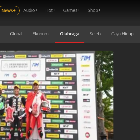
Audio+
Hot+
Games+
Shop+
News+
Global
Ekonomi
Olahraga
Seleb
Gaya Hidup