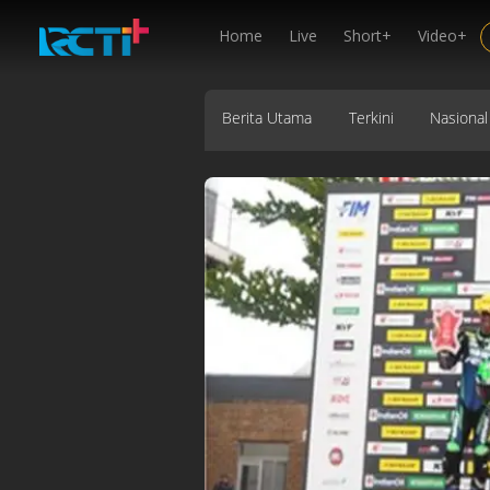
Home
Live
Short+
Video+
Berita Utama
Terkini
Nasional