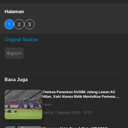
Halaman
1
2
3
Original Source
#
sport
Baca Juga
Chelsea Panaskan SUGBK Jelang Lawan AC
Milan, Xabi Alonso Bidik Mentalitas Pemena....
inews
Jum'at, 7 Agustus 2026 - 16:32