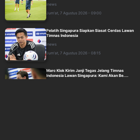
inews
Jum'at, 7 Agustus 2026 - 09:00
Pelatih Singapura Siapkan Siasat Cerdas Lawan
Timnas Indonesia
inews
Jum'at, 7 Agustus 2026 - 08:15
Marc Klok Kirim Janji Tegas Jelang Timnas
Indonesia Lawan Singapura: Kami Akan Be....
inews
Jum'at, 7 Agustus 2026 - 07:00
Head to Head Timnas Indonesia vs Singapura:
Garuda Dominan, tetapi Rekor di Piala....
inews
Jum'at, 7 Agustus 2026 - 05:30