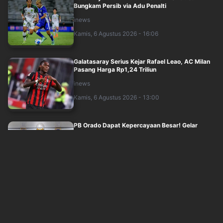
Bungkam Persib via Adu Penalti
inews
Kamis, 6 Agustus 2026 - 16:06
Galatasaray Serius Kejar Rafael Leao, AC Milan
Pasang Harga Rp1,24 Triliun
inews
Kamis, 6 Agustus 2026 - 13:00
PB Orado Dapat Kepercayaan Besar! Gelar
Turnamen Domino Piala Panglima TNI 2026
inews
Kamis, 6 Agustus 2026 - 12:00
Shin Tae-yong Coret Paulo Ricardo dari Persija,
Bek Brasil Merapat ke Klub Promos....
inews