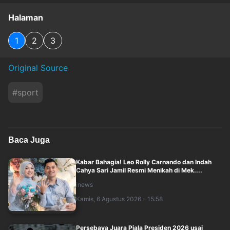
Halaman
1
2
3
Original Source
#
sport
Baca Juga
Kabar Bahagia! Leo Rolly Carnando dan Indah
Cahya Sari Jamil Resmi Menikah di Mek....
inews
Kamis, 6 Agustus 2026 - 15:58
Persebaya Juara Piala Presiden 2026 usai