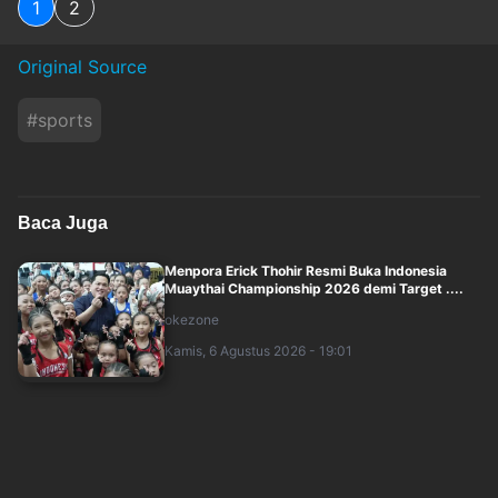
1
2
Original Source
#
sports
Baca Juga
Menpora Erick Thohir Resmi Buka Indonesia
Muaythai Championship 2026 demi Target ....
okezone
Kamis, 6 Agustus 2026 - 19:01
Media Vietnam Kebingungan Lihat Rotasi Aneh
Timnas Voli Putri Indonesia di Leg I ....
okezone
Kamis, 6 Agustus 2026 - 18:01