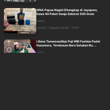
WNA Papua Nugini Ditangkap di Jayapura,
Bawa 40 Paket Ganja Seberat 500 Gram
inews
Jum'at, 7 Agustus 2026 - 14:01
Liliana Tanoesoedibjo Puji WBI Fashion Padel
Nusantara, Terobosan Baru Satukan Bu....
inews
Jum'at, 7 Agustus 2026 - 14:05
Hasil Indonesia vs Singapura di Babak Pertama
Piala AFF 2026: Belum Ada Gol, Cahy....
inews
Jum'at, 7 Agustus 2026 - 13:51