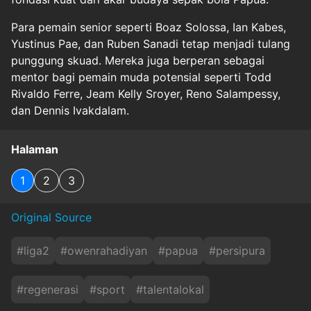
Para pemain senior seperti Boaz Solossa, Ian Kabes,
Yustinus Pae, dan Ruben Sanadi tetap menjadi tulang
punggung skuad. Mereka juga berperan sebagai
mentor bagi pemain muda potensial seperti Todd
Rivaldo Ferre, Jeam Kelly Sroyer, Reno Salampessy,
dan Dennis Ivakdalam.
Halaman
1
2
3
Original Source
#
liga2
#
owenrahadiyan
#
papua
#
persipura
#
regenerasi
#
sport
#
talentalokal