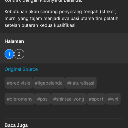
kontrak dengan klubnya di Belanda.
Kebutuhan akan seorang penyerang tengah (striker)
murni yang tajam menjadi evaluasi utama tim pelatih
setelah putaran kedua kualifikasi.
Halaman
1
2
Original Source
#
eredivisie
#
ligabelanda
#
naturalisasi
#
oleromeny
#
pssi
#
shintae-yong
#
sport
#
wni
Baca Juga