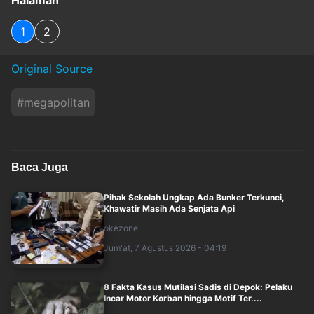
Halaman
1
2
Original Source
#
megapolitan
Baca Juga
Pihak Sekolah Ungkap Ada Bunker Terkunci,
Khawatir Masih Ada Senjata Api
okezone
Jum'at, 7 Agustus 2026 - 04:19
8 Fakta Kasus Mutilasi Sadis di Depok: Pelaku
Incar Motor Korban hingga Motif Ter....