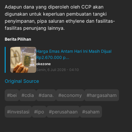
Adapun dana yang diperoleh oleh CCP akan
digunakan untuk keperluan pembuatan tangki
penyimpanan, pipa saluran ethylene dan fasilitas-
fasilitas penunjang lainnya.
Berita Pilihan
Harga Emas Antam Hari Ini Masih Dijual
Rp2.670.000 p...
okezone
Senin, 6 Juli 2026 - 04:10
Original Source
#
bei
#
cdia
#
dana.
#
economy
#
hargasaham
#
investasi
#
ipo
#
perusahaan
#
saham