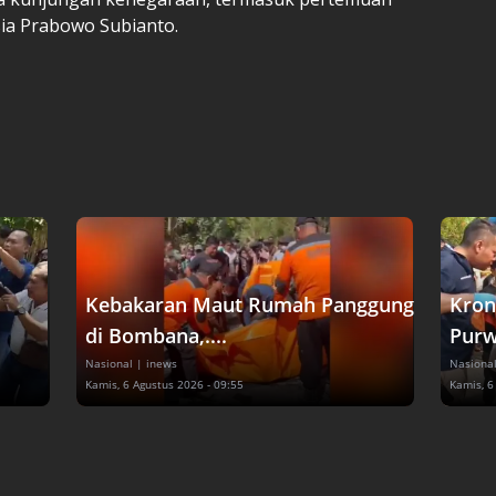
ia Prabowo Subianto.
Kebakaran Maut Rumah Panggung
Kron
di Bombana,....
Purw
Nasional
| inews
Nasiona
Kamis, 6 Agustus 2026 - 09:55
Kamis, 6