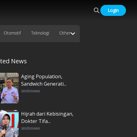
Login
Otomotif
Teknologi
Other
ated News
Aging Population,
Sandwich Generati...
sindonews
Hijrah dari Kebisingan,
Dokter Tifa...
sindonews