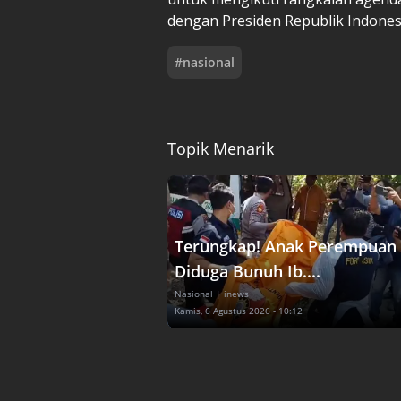
dengan Presiden Republik Indones
#
nasional
Topik Menarik
Terungkap! Anak Perempuan
Diduga Bunuh Ib....
Nasional
| inews
Kamis, 6 Agustus 2026 - 10:12