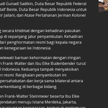
di Gunadi Sadikin, Duta Besar Republik Federal
alf Beste, Duta Besar Republik Indonesia untuk
ir Jailani, dan Atase Pertahanan Jerman Kolonel
 secara khidmat dengan kehadiran pasukan
ap di sepanjang jalur penyambutan. Kehadiran
dari penghormatan resmi bagi kepala negara
n kenegaraan ke Indonesia.
elewati barisan kehormatan dengan iringan
en Frank-Walter dan Ibu Elke Büdenbender turut
al Indonesia. Keduanya tampak menyaksikan
n resmi. Rangkaian penyambutan ini
ersahabatan dan kerja sama bilateral antara
berkembang di berbagai bidang.
n Frank-Walter Steinmeier beserta Ibu Elke
ndakan menuju Istana Merdeka, Jakarta,
da kunjungan kenegaraan, termasuk pertemuan