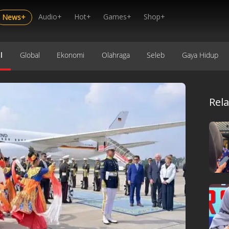
Audio+
Hot+
Games+
Shop+
News+
l
Global
Ekonomi
Olahraga
Seleb
Gaya Hidup
Rel