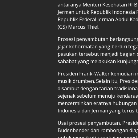
antaranya Menteri Kesehatan RI Bu
Jerman untuk Republik Indonesia R
Republik Federal Jerman Abdul Kad
(GS) Marcus Thiel.
Prosesi penyambutan berlangsung
jajar kehormatan yang berdiri teg
pasukan tersebut menjadi bagian 
sahabat yang melakukan kunjunga
Presiden Frank-Walter kemudian m
musik drumben. Selain itu, Presid
disambut dengan tarian tradision
sejenak sebelum menuju kendaraa
mencerminkan eratnya hubungan p
Indonesia dan Jerman yang terus 
Usai prosesi penyambutan, Preside
Büdenbender dan rombongan diage
untuk mengikuti rangkaian agen