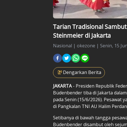
Tarian Tradisional Sambu
Steinmeier di Jakarta
Nasional
|
okezone |
Senin, 15 Jun
Dengarkan Berita
JAKARTA
- Presiden Republik Fede
Büdenbender tiba di Jakarta dala
pada Senin (15/6/2026). Pesawat
di Pangkalan TNI AU Halim Perdana
Setibanya di bawah tangga pesawat
Büdenbender disambut oleh sejuml