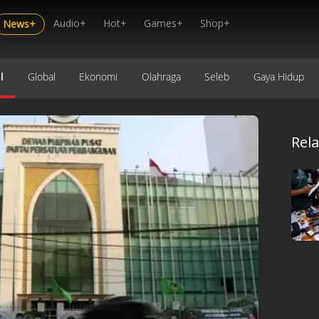
Audio+
Hot+
Games+
Shop+
News+
l
Global
Ekonomi
Olahraga
Seleb
Gaya Hidup
Rel