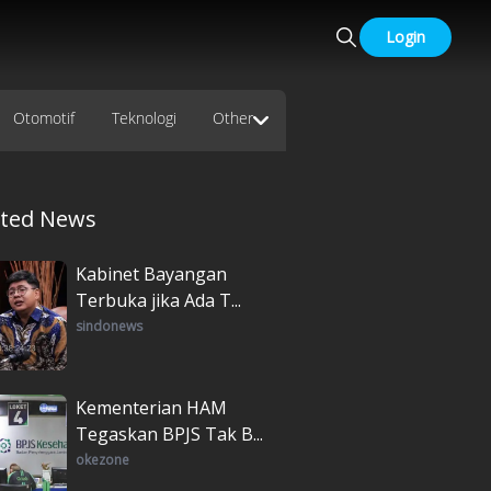
Login
Otomotif
Teknologi
Other
ated News
Kabinet Bayangan
Terbuka jika Ada T...
sindonews
Kementerian HAM
Tegaskan BPJS Tak B...
okezone