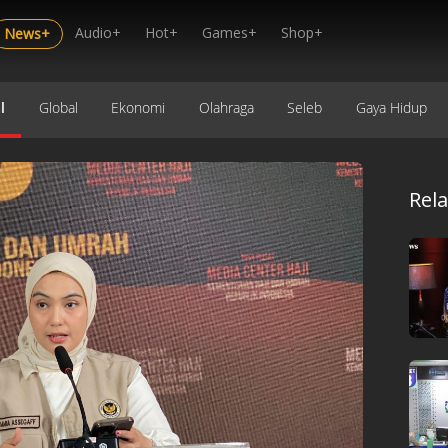
Audio+
Hot+
Games+
Shop+
News+
l
Global
Ekonomi
Olahraga
Seleb
Gaya Hidup
Rel