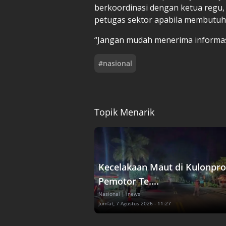
berkoordinasi dengan ketua regu,
petugas sektor apabila membutuh
“Jangan mudah menerima informasi
#
nasional
Topik Menarik
Kecelakaan Maut di Kulonpro
Pemotor Te....
Nasional
| inews
Jum'at, 7 Agustus 2026 - 11:27