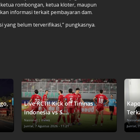
 ketua rombongan, ketua kloter, maupun
kan informasi terkait pembayaran dam.
 yang belum terverifikasi,” pungkasnya.
go,
Live RCTI! Kick off Timnas
Kapo
Indonesia vs S....
Terka
Nasional
| inews
Nasiona
Jum'at, 7 Agustus 2026 - 11:21
Jum'at, 