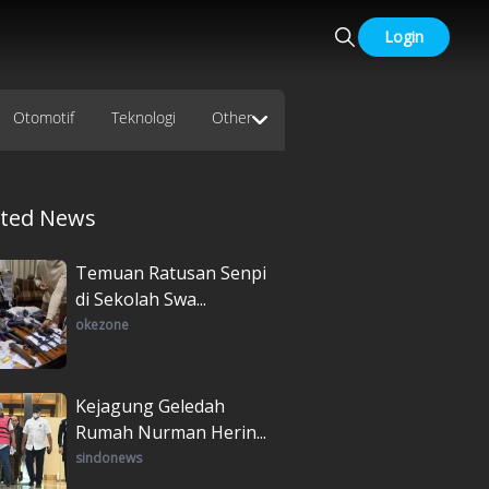
Login
Otomotif
Teknologi
Other
ated News
Temuan Ratusan Senpi
di Sekolah Swa...
okezone
Kejagung Geledah
Rumah Nurman Herin...
sindonews