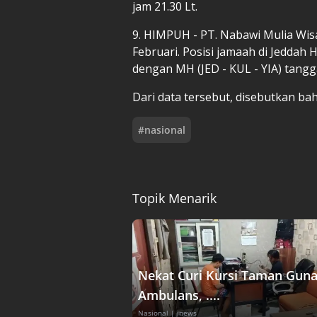
jam 21.30 Lt.
9. HIMPUH - PT. Nabawi Mulia Wisa
Februari. Posisi jamaah di Jeddah
dengan MH (JED - KUL - YIA) tangg
Dari data tersebut, disebutkan ba
#
nasional
Topik Menarik
Nekat Curi Kursi Taman Gun
Ambulans, ....
Nasional
| inews