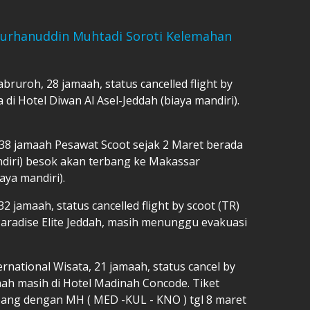
Burhanuddin Muhtadi Soroti Kelemahan
ruroh, 28 jamaah, status cancelled flight by
 di Hotel Diwan Al Asel-Jeddah (biaya mandiri).
l 38 jamaah Pesawat Scoot sejak 2 Maret berada
andiri) besok akan terbang ke Makassar
ya mandiri).
2 jamaah, status cancelled flight by scoot (TR)
 Paradise Elite Jeddah, masih menunggu evakuasi
ernational Wisata, 21 jamaah, status cancel by
maah masih di Hotel Madinah Concode. Tiket
rbang dengan MH ( MED -KUL - KNO ) tgl 8 maret