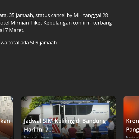
ta, 35 jamaah, status cancel by MH tanggal 28
 Hotel Mirnian Tiket Kepulangan confirm terbang
al 7 Maret.
hwa total ada 509 jamaah.
akan
Jadwal SIM Keliling di Bandung
Kron
Hari Ini 7....
Pang
Nasional
| inews
Nasiona