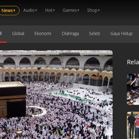
Audio+
Hot+
Games+
Shop+
News+
l
Global
Ekonomi
Olahraga
Seleb
Gaya Hidup
Rel