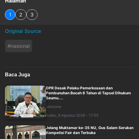
Halaman
1
2
3
Original Source
#
nasional
Baca Juga
DPR Desak Pelaku Pemerkosaan dan
Pembunuhan Bocah 6 Tahun di Tapsel Dihukum
Seumu....
okezone
Sabtu, 8 Agustus 2026 - 17:05
Jelang Muktamar ke-35 NU, Gus Salam Serukan
Kompetisi Fair dan Terbuka