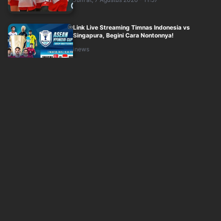
Link Live Streaming Timnas Indonesia vs
Singapura, Begini Cara Nontonnya!
inews
Jum'at, 7 Agustus 2026 - 11:00
Amorim Terpukau 40 Juta Fans AC Milan di
Indonesia, Janjikan Pertunjukan Spesial ....
inews
Jum'at, 7 Agustus 2026 - 10:30
Gol Timnas Indonesia Terus Menurun, Respons
John Herdman di Luar Dugaan
inews
Jum'at, 7 Agustus 2026 - 09:45