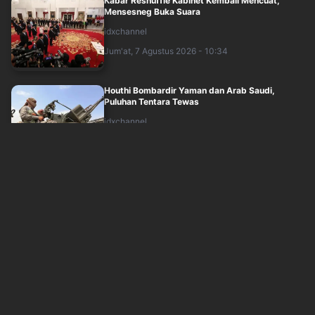
Kabar Reshuffle Kabinet Kembali Mencuat,
Mensesneg Buka Suara
idxchannel
Jum'at, 7 Agustus 2026 - 10:34
Houthi Bombardir Yaman dan Arab Saudi,
Puluhan Tentara Tewas
idxchannel
Jum'at, 7 Agustus 2026 - 10:34
Sopir Angkot M44 Demo soal JakLingko 48A,
Dishub DKI Kaji Rute Tumpang Tindih
inews
Jum'at, 7 Agustus 2026 - 10:16
Istana Bantah Isu Reshuffle Kabinet: Kalau Ada,
Prioritas Isi Jabatan Wamen
inews