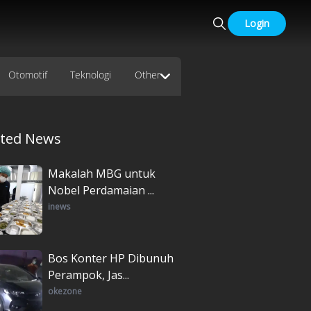
Login
Otomotif
Teknologi
Other
ated News
Makalah MBG untuk
Nobel Perdamaian ...
inews
Bos Konter HP Dibunuh
Perampok, Jas...
okezone