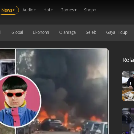
Audio+
Hot+
Games+
Shop+
News+
l
Global
Ekonomi
Olahraga
Seleb
Gaya Hidup
Rel