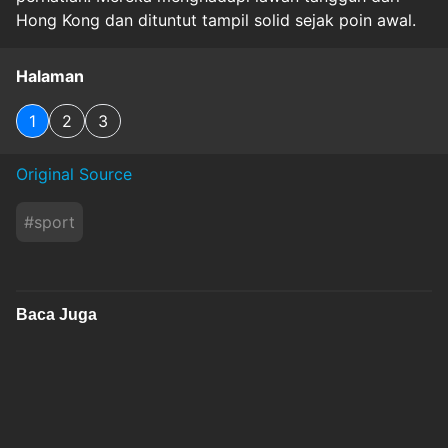
Hong Kong dan dituntut tampil solid sejak poin awal.
Halaman
1
2
3
Original Source
#
sport
Baca Juga
John Herdman Siapkan Pembalasan
Menyakitkan untuk Singapura di FIFA ASEAN
Cup 202....
inews
Sabtu, 8 Agustus 2026 - 22:00