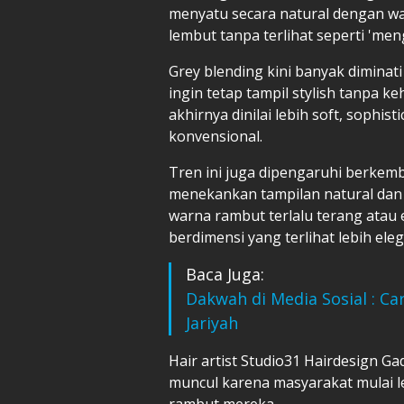
menyatu secara natural dengan w
lembut tanpa terlihat seperti 'me
Grey blending kini banyak diminat
ingin tetap tampil stylish tanpa k
akhirnya dinilai lebih soft, sophi
konvensional.
Tren ini juga dipengaruhi berke
menekankan tampilan natural dan 
warna rambut terlalu terang atau 
berdimensi yang terlihat lebih eleg
Baca Juga:
Dakwah di Media Sosial : C
Jariyah
Hair artist Studio31 Hairdesign Ga
muncul karena masyarakat mulai l
rambut mereka.