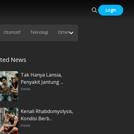
Login
Otomotif
Teknologi
Other
ated News
Tak Hanya Lansia,
Penyakit Jantung ...
inews
Kenali Rhabdomyolysis,
Kondisi Berb...
inews