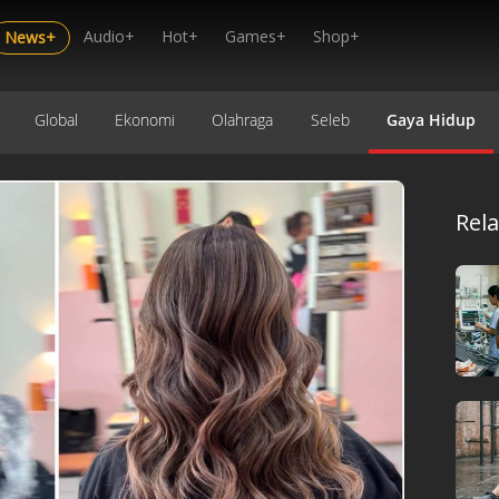
Audio+
Hot+
Games+
Shop+
News+
Global
Ekonomi
Olahraga
Seleb
Gaya Hidup
Rel